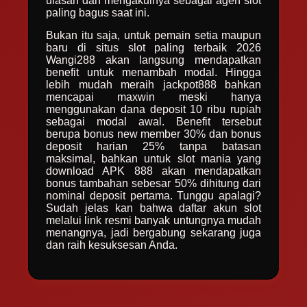
ulasan dan mengakuinya sebagai agen slot
paling bagus saat ini.
Bukan itu saja, untuk pemain setia maupun
baru di situs slot paling terbaik 2026
Wangi288 akan langsung mendapatkan
benefit untuk menambah modal. Hingga
lebih mudah meraih jackpot888 bahkan
mencapai maxwin meski hanya
menggunakan dana deposit 10 ribu rupiah
sebagai modal awal. Benefit tersebut
berupa bonus new member 30% dan bonus
deposit harian 25% tanpa batasan
maksimal, bahkan untuk slot mania yang
download APK 888 akan mendapatkan
bonus tambahan sebesar 50% dihitung dari
nominal deposit pertama. Tunggu apalagi?
Sudah jelas kan bahwa daftar akun slot
melalui link resmi banyak untungnya mudah
menangnya, jadi bergabung sekarang juga
dan raih kesuksesan Anda.