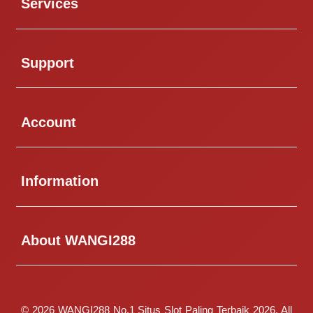
Services
Buka
Support
Buka
Account
Buka
Information
Buka
About WANGI288
© 2026 WANGI288 No.1 Situs Slot Paling Terbaik 2026. All