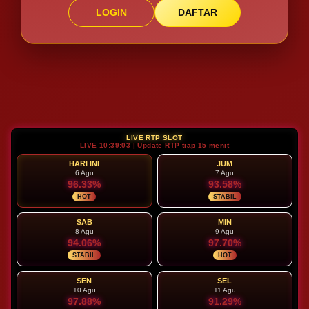
LOGIN
DAFTAR
Layer Popup Close
LIVE RTP SLOT
LIVE 10:39:04 | Update RTP tiap 15 menit
HARI INI
JUM
6 Agu
7 Agu
96.33%
93.58%
HOT
STABIL
SAB
MIN
8 Agu
9 Agu
94.06%
97.70%
STABIL
HOT
SEN
SEL
10 Agu
11 Agu
97.88%
91.29%