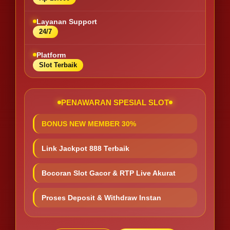
Layanan Support
24/7
Platform
Slot Terbaik
PENAWARAN SPESIAL SLOT
BONUS NEW MEMBER 30%
Link Jackpot 888 Terbaik
Bocoran Slot Gacor & RTP Live Akurat
Proses Deposit & Withdraw Instan