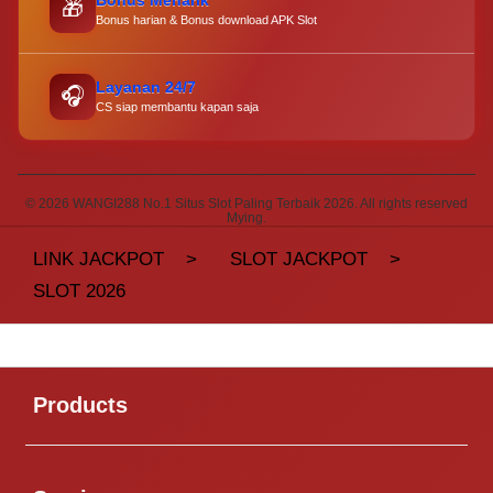
Bonus Menarik
🎁
Bonus harian & Bonus download APK Slot
Layanan 24/7
🎧
CS siap membantu kapan saja
© 2026 WANGI288 No.1 Situs Slot Paling Terbaik 2026. All rights reserved
Mying.
LINK JACKPOT
>
SLOT JACKPOT
>
SLOT 2026
Buka
Footer Navigation
Products
Buka