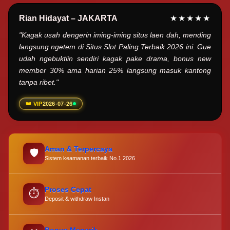
Rian Hidayat – JAKARTA
★★★★★
"Kagak usah dengerin iming-iming situs laen dah, mending
langsung ngetem di Situs Slot Paling Terbaik 2026 ini. Gue
udah ngebuktiin sendiri kagak pake drama, bonus new
member 30% ama harian 25% langsung masuk kantong
tanpa ribet."
2026-07-26
Aman & Terpercaya
🛡️
Sistem keamanan terbaik No.1 2026
Proses Cepat
⏱️
Deposit & withdraw Instan