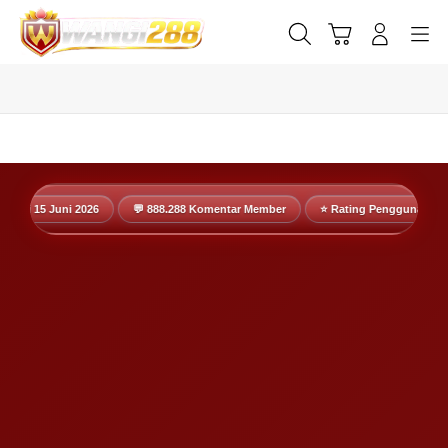
Skip
to
Cari
Troli
Login
Navigation
content
Buka Info Lebih Lanjut
ai 15 Juni 2026
💬 888.288 Komentar Member
⭐ Rating Pengguna 4.9/5