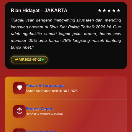
Rian Hidayat – JAKARTA
★★★★★
"Kagak usah dengerin iming-iming situs laen dah, mending
langsung ngetem di Situs Slot Paling Terbaik 2026 ini. Gue
udah ngebuktiin sendiri kagak pake drama, bonus new
member 30% ama harian 25% langsung masuk kantong
tanpa ribet."
2026-07-26
Aman & Terpercaya
🛡️
Sistem keamanan terbaik No.1 2026
Proses Cepat
⏱️
Deposit & withdraw Instan