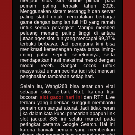
menjadi situs slot online pilihan para
pemain paling terbaik tahun 2026.
Menggunakan sistem tercanggih dan server
paling stabil untuk menciptakan berbagai
game dengan tampilan full HD yang ramah
untuk semua perangkat. Mampu memberi
peluang menang paling tinggi di antara
jutaan agen slot lain yang mencapai 99,37%
terbukti berbayar. Jadi pengguna kini bisa
menikmati kemenangan nyata tanpa iming-
iming palsu seperti sebelumnya, serta
mendapatkan hasil maksimal meski dengan
modal receh. Sangat cocok untuk
masyarakat umum pecinta judi slot mencari
penghasilan tambahan setiap hari.
Selain itu, Wangi288 bisa tenar dan viral
sebagai situs terbaik No.1 karena fitur
bocoran
slot gacor hari ini
dan RTP Live
terbaru yang diberikan sungguh membantu
pemain dan sangat akurat. Jadi tidak heran
jika dalam kata kunci pencarian apapun link
slot jackpot 888 ini selalu muncul pada
peringkat pertama Google Search. Hal ini
karena banyak pemain yang memberikan