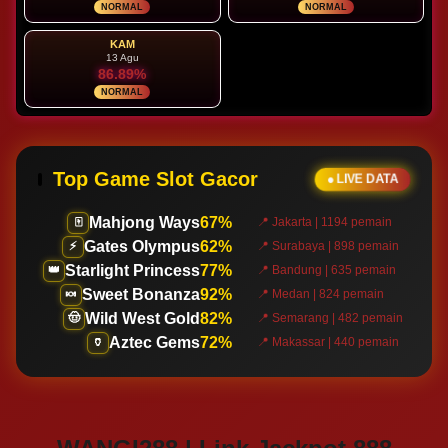
NORMAL
NORMAL
KAM
13 Agu
86.89%
NORMAL
Top Game Slot Gacor
● LIVE DATA
Mahjong Ways
67%
🀄
📍 Jakarta | 1194 pemain
Gates Olympus
62%
⚡
📍 Surabaya | 898 pemain
Starlight Princess
77%
👑
📍 Bandung | 635 pemain
Sweet Bonanza
92%
🍬
📍 Medan | 824 pemain
Wild West Gold
82%
🤠
📍 Semarang | 482 pemain
Aztec Gems
72%
🏺
📍 Makassar | 440 pemain