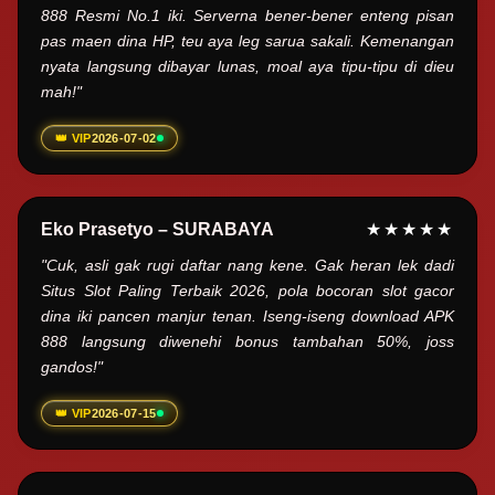
888 Resmi No.1 iki. Serverna bener-bener enteng pisan
pas maen dina HP, teu aya leg sarua sakali. Kemenangan
nyata langsung dibayar lunas, moal aya tipu-tipu di dieu
mah!"
2026-07-02
Eko Prasetyo – SURABAYA
★★★★★
"Cuk, asli gak rugi daftar nang kene. Gak heran lek dadi
Situs Slot Paling Terbaik 2026, pola bocoran slot gacor
dina iki pancen manjur tenan. Iseng-iseng download APK
888 langsung diwenehi bonus tambahan 50%, joss
gandos!"
2026-07-15