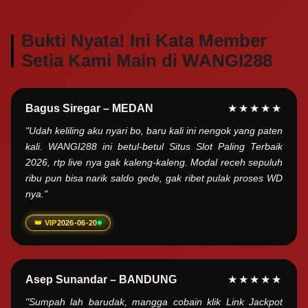
Bukti Nyata! Ini Kata Member
Setia Kami Main di WANGI288
Bagus Siregar – MEDAN
★★★★★
"Udah keliling aku nyari bo, baru kali ini nengok yang paten
kali. WANGI288 ini betul-betul Situs Slot Paling Terbaik
2026, rtp live nya gak kaleng-kaleng. Modal receh sepuluh
ribu pun bisa narik saldo gede, gak ribet pulak proses WD
nya."
2026-06-20
Asep Sunandar – BANDUNG
★★★★★
"Sumpah lah barudak, mangga cobain klik Link Jackpot