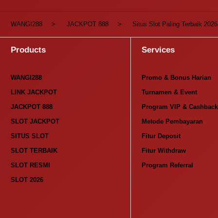
WANGI288
>
JACKPOT 888
>
Situs Slot Paling Terbaik 2026
Footer Navigation
Products
Services
WANGI288
Promo & Bonus Harian
LINK JACKPOT
Turnamen & Event
JACKPOT 888
Program VIP & Cashbac
SLOT JACKPOT
Metode Pembayaran
SITUS SLOT
Fitur Deposit
SLOT TERBAIK
Fitur Withdraw
SLOT RESMI
Program Referral
SLOT 2026