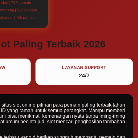
edan | 823 pemain
emarang | 496 pemain
akassar | 444 pemain
ot Paling Terbaik 2026
AW
LAYANAN SUPPORT
24/7
situs slot online pilihan para pemain paling terbaik tahun
ll HD yang ramah untuk semua perangkat. Mampu memberi
 kini bisa menikmati kemenangan nyata tanpa iming-iming
at umum pecinta judi slot mencari penghasilan tambahan
e terbaru yang diberikan sungguh membantu pemain dan