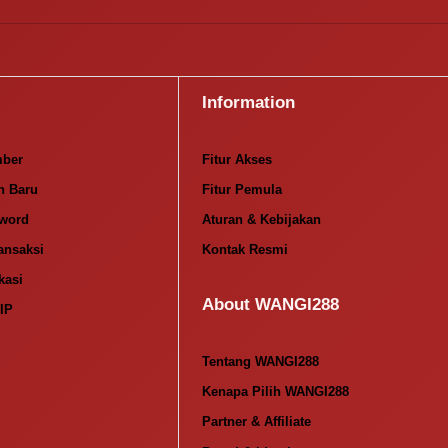
Information
mber
Fitur Akses
n Baru
Fitur Pemula
word
Aturan & Kebijakan
ansaksi
Kontak Resmi
ikasi
About WANGI288
IP
Tentang WANGI288
Kenapa Pilih WANGI288
Partner & Affiliate