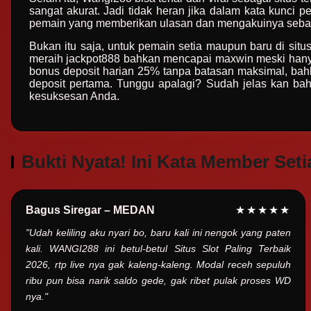
sangat akurat. Jadi tidak heran jika dalam kata kunci 
pemain yang memberikan ulasan dan mengakuinya sebagai
Bukan itu saja, untuk pemain setia maupun baru di si
meraih jackpot888 bahkan mencapai maxwin meski hany
bonus deposit harian 25% tanpa batasan maksimal, ba
deposit pertama. Tunggu apalagi? Sudah jelas kan bah
kesuksesan Anda.
Bukti Nyata! Ini Kata Member Set
Bagus Siregar – MEDAN
★★★★★
"Udah keliling aku nyari bo, baru kali ini nengok yang paten
kali. WANGI288 ini betul-betul Situs Slot Paling Terbaik
2026, rtp live nya gak kaleng-kaleng. Modal receh sepuluh
ribu pun bisa narik saldo gede, gak ribet pulak proses WD
nya."