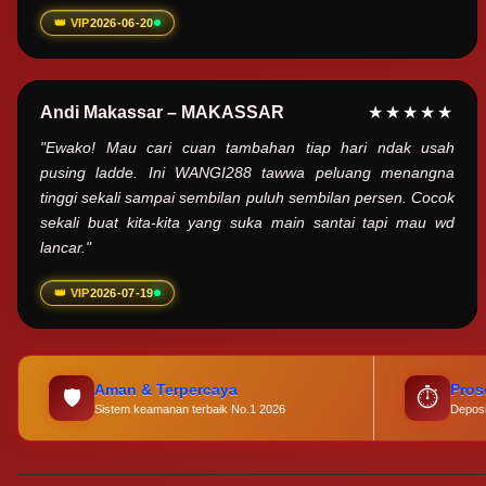
2026-06-20
Andi Makassar – MAKASSAR
★★★★★
"Ewako! Mau cari cuan tambahan tiap hari ndak usah
pusing ladde. Ini WANGI288 tawwa peluang menangna
tinggi sekali sampai sembilan puluh sembilan persen. Cocok
sekali buat kita-kita yang suka main santai tapi mau wd
lancar."
2026-07-19
Aman & Terpercaya
Pros
🛡️
⏱️
Sistem keamanan terbaik No.1 2026
Deposi