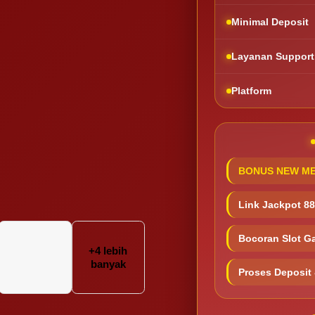
Minimal Deposit
Layanan Support
Platform
BONUS NEW M
Link Jackpot 88
Bocoran Slot Ga
+4 lebih
banyak
Proses Deposit