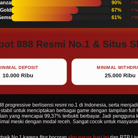
anza
74%
📍 M
 Gold
75%
📍 S
Gems
78%
📍 M
ot 888 Resmi No.1 & Situs Sl
MINIMAL DEPOSIT
MINIMAL WITHDR
10.000 Ribu
25.000 Ribu
 progressive berlisensi resmi no.1 di Indonesia, serta menjadi 
g stabil untuk menciptakan berbagai game dengan tampilan fu
t lain yang mencapai 99,37% terbukti berbayar. Jadi pengguna
simal meski dengan modal receh. Sangat cocok untuk masyarak
erbaik No.1 karena fitur bocoran
slot gacor hari ini
dan RTP Liv