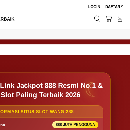
LOGIN
DAFTAR
Cari
Troli
Login/Sign-Up
ERBAIK
Cari
 Link Jackpot 888 Resmi No.1 &
 Slot Paling Terbaik 2026
FORMASI SITUS SLOT WANGI288
una
888 JUTA PENGGUNA