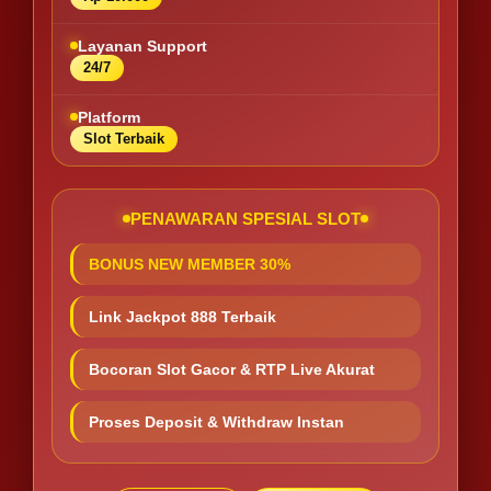
Layanan Support
24/7
Platform
Slot Terbaik
PENAWARAN SPESIAL SLOT
BONUS NEW MEMBER 30%
Link Jackpot 888 Terbaik
Bocoran Slot Gacor & RTP Live Akurat
Proses Deposit & Withdraw Instan