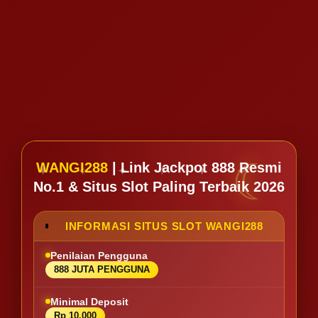
WANGI288
| Link Jackpot 888 Resmi
No.1 & Situs Slot Paling Terbaik 2026
INFORMASI SITUS SLOT WANGI288
Penilaian Pengguna
888 JUTA PENGGUNA
Minimal Deposit
Rp 10.000