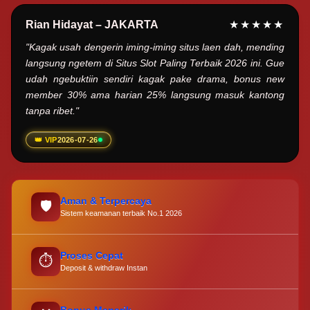
Rian Hidayat – JAKARTA
★★★★★
"Kagak usah dengerin iming-iming situs laen dah, mending
langsung ngetem di Situs Slot Paling Terbaik 2026 ini. Gue
udah ngebuktiin sendiri kagak pake drama, bonus new
member 30% ama harian 25% langsung masuk kantong
tanpa ribet."
2026-07-26
Aman & Terpercaya
🛡️
Sistem keamanan terbaik No.1 2026
Proses Cepat
⏱️
Deposit & withdraw Instan