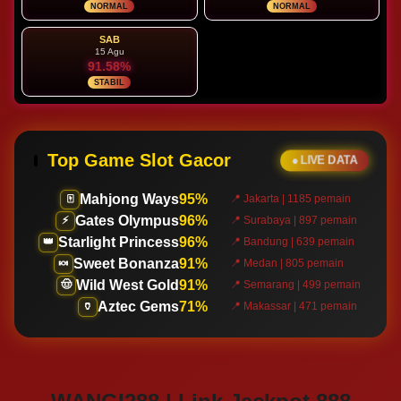
NORMAL
NORMAL
SAB
15 Agu
91.58%
STABIL
Top Game Slot Gacor
● LIVE DATA
Mahjong Ways
95%
🀄
📍 Jakarta | 1185 pemain
Gates Olympus
96%
⚡
📍 Surabaya | 897 pemain
Starlight Princess
96%
👑
📍 Bandung | 639 pemain
Sweet Bonanza
91%
🍬
📍 Medan | 805 pemain
Wild West Gold
91%
🤠
📍 Semarang | 499 pemain
Aztec Gems
71%
🏺
📍 Makassar | 471 pemain