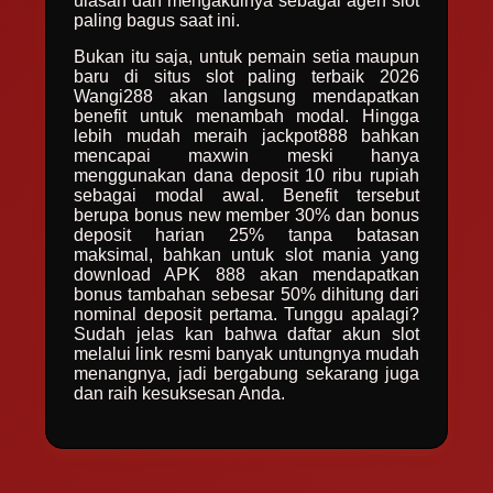
ulasan dan mengakuinya sebagai agen slot
paling bagus saat ini.
Bukan itu saja, untuk pemain setia maupun
baru di situs slot paling terbaik 2026
Wangi288 akan langsung mendapatkan
benefit untuk menambah modal. Hingga
lebih mudah meraih jackpot888 bahkan
mencapai maxwin meski hanya
menggunakan dana deposit 10 ribu rupiah
sebagai modal awal. Benefit tersebut
berupa bonus new member 30% dan bonus
deposit harian 25% tanpa batasan
maksimal, bahkan untuk slot mania yang
download APK 888 akan mendapatkan
bonus tambahan sebesar 50% dihitung dari
nominal deposit pertama. Tunggu apalagi?
Sudah jelas kan bahwa daftar akun slot
melalui link resmi banyak untungnya mudah
menangnya, jadi bergabung sekarang juga
dan raih kesuksesan Anda.