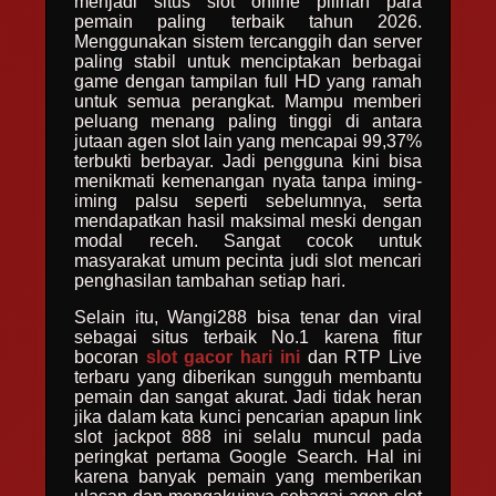
menjadi situs slot online pilihan para
pemain paling terbaik tahun 2026.
Menggunakan sistem tercanggih dan server
paling stabil untuk menciptakan berbagai
game dengan tampilan full HD yang ramah
untuk semua perangkat. Mampu memberi
peluang menang paling tinggi di antara
jutaan agen slot lain yang mencapai 99,37%
terbukti berbayar. Jadi pengguna kini bisa
menikmati kemenangan nyata tanpa iming-
iming palsu seperti sebelumnya, serta
mendapatkan hasil maksimal meski dengan
modal receh. Sangat cocok untuk
masyarakat umum pecinta judi slot mencari
penghasilan tambahan setiap hari.
Selain itu, Wangi288 bisa tenar dan viral
sebagai situs terbaik No.1 karena fitur
bocoran
slot gacor hari ini
dan RTP Live
terbaru yang diberikan sungguh membantu
pemain dan sangat akurat. Jadi tidak heran
jika dalam kata kunci pencarian apapun link
slot jackpot 888 ini selalu muncul pada
peringkat pertama Google Search. Hal ini
karena banyak pemain yang memberikan