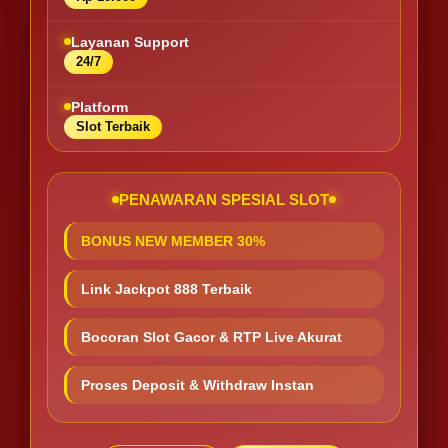
Layanan Support
24/7
Platform
Slot Terbaik
PENAWARAN SPESIAL SLOT
BONUS NEW MEMBER 30%
Link Jackpot 888 Terbaik
Bocoran Slot Gacor & RTP Live Akurat
Proses Deposit & Withdraw Instan