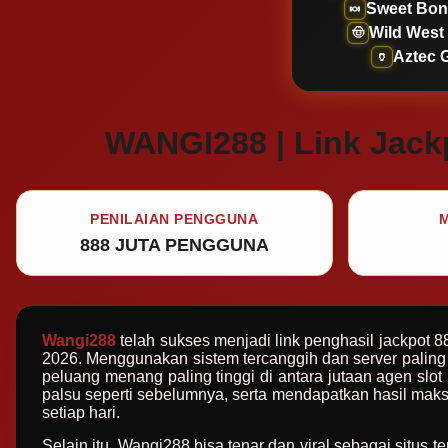
Sweet Bon
🍬
Wild West
🤠
Aztec 
🏺
WANGI288 | Link Jackp
PENILAIAN PENGGUNA
888 JUTA PENGGUNA
Wangi288
telah sukses menjadi link penghasil jackpot 888
2026. Menggunakan sistem tercanggih dan server palin
peluang menang paling tinggi di antara jutaan agen slo
palsu seperti sebelumnya, serta mendapatkan hasil mak
setiap hari.
Selain itu, Wangi288 bisa tenar dan viral sebagai situs t