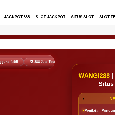
JACKPOT 888
SLOT JACKPOT
SITUS SLOT
SLOT T
a 4.9/5
🏆 888 Juta Total Pengguna
LIVE CHAT
24/7
WANGI288
|
Situs
IN
Penilaian Pengg