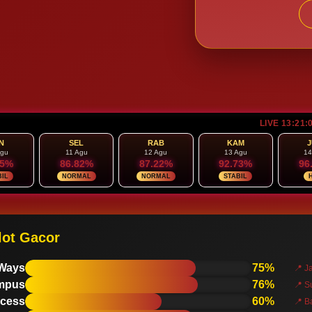
LIVE 13:21:0
N
SEL
RAB
KAM
Agu
11 Agu
12 Agu
13 Agu
14
75%
86.82%
87.22%
92.73%
96
BIL
NORMAL
NORMAL
STABIL
ot Gacor
Ways
86%
📍 J
ympus
79%
📍 S
ncess
85%
📍 B