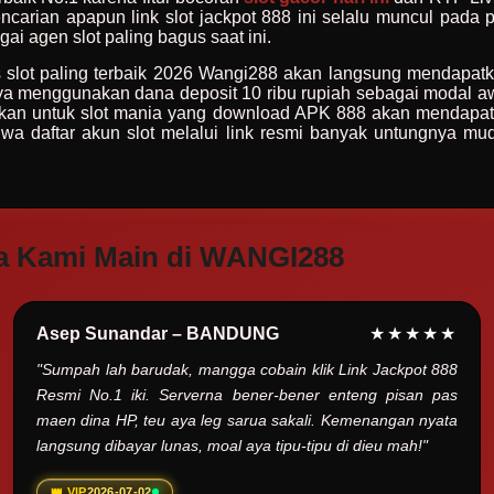
pencarian apapun link slot jackpot 888 ini selalu muncul pada
 agen slot paling bagus saat ini.
tus slot paling terbaik 2026 Wangi288 akan langsung mendapa
a menggunakan dana deposit 10 ribu rupiah sebagai modal aw
hkan untuk slot mania yang download APK 888 akan mendapat
wa daftar akun slot melalui link resmi banyak untungnya m
ia Kami Main di WANGI288
Asep Sunandar – BANDUNG
★★★★★
"Sumpah lah barudak, mangga cobain klik Link Jackpot 888
Resmi No.1 iki. Serverna bener-bener enteng pisan pas
maen dina HP, teu aya leg sarua sakali. Kemenangan nyata
langsung dibayar lunas, moal aya tipu-tipu di dieu mah!"
2026-07-02