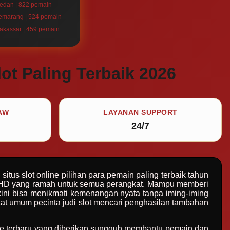
edan | 813 pemain
emarang | 486 pemain
akassar | 450 pemain
ot Paling Terbaik 2026
AW
LAYANAN SUPPORT
24/7
situs slot online pilihan para pemain paling terbaik tahun
ll HD yang ramah untuk semua perangkat. Mampu memberi
 kini bisa menikmati kemenangan nyata tanpa iming-iming
at umum pecinta judi slot mencari penghasilan tambahan
e terbaru yang diberikan sungguh membantu pemain dan