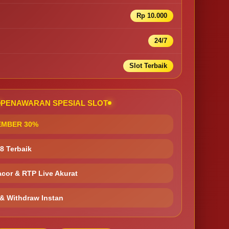
Rp 10.000
24/7
Slot Terbaik
PENAWARAN SPESIAL SLOT
EMBER 30%
8 Terbaik
cor & RTP Live Akurat
 & Withdraw Instan