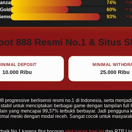
anza
85%
📍 M
 Gold
79%
📍 S
Gems
88%
📍 M
ot 888 Resmi No.1 & Situs Sl
MINIMAL DEPOSIT
MINIMAL WITHDR
10.000 Ribu
25.000 Ribu
 progressive berlisensi resmi no.1 di Indonesia, serta menjadi 
g stabil untuk menciptakan berbagai game dengan tampilan fu
t lain yang mencapai 99,37% terbukti berbayar. Jadi pengguna
simal meski dengan modal receh. Sangat cocok untuk masyarak
erbaik No.1 karena fitur bocoran
slot gacor hari ini
dan RTP Liv