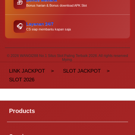
Bonus Menarik
🎁
Bonus harian & Bonus download APK Slot
Layanan 24/7
🎧
CS siap membantu kapan saja
© 2026 WANGI288 No.1 Situs Slot Paling Terbaik 2026. All rights reserved
Mying.
LINK JACKPOT
>
SLOT JACKPOT
>
SLOT 2026
Buka
Footer Navigation
Products
Buka