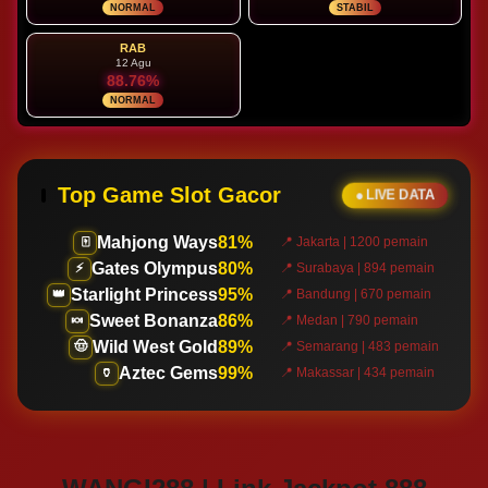
NORMAL
STABIL
RAB
12 Agu
88.76%
NORMAL
Top Game Slot Gacor
● LIVE DATA
Mahjong Ways
81%
🀄
📍 Jakarta | 1200 pemain
Gates Olympus
80%
⚡
📍 Surabaya | 894 pemain
Starlight Princess
95%
👑
📍 Bandung | 670 pemain
Sweet Bonanza
86%
🍬
📍 Medan | 790 pemain
Wild West Gold
89%
🤠
📍 Semarang | 483 pemain
Aztec Gems
99%
🏺
📍 Makassar | 434 pemain