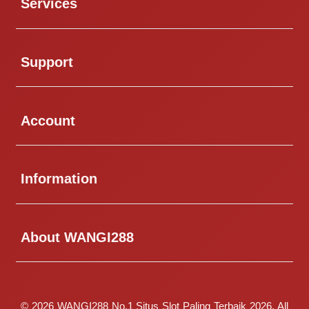
Services
Buka
Support
Buka
Account
Buka
Information
Buka
About WANGI288
© 2026 WANGI288 No.1 Situs Slot Paling Terbaik 2026. All