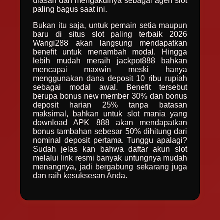
ulasan dan mengakuinya sebagai agen slot
paling bagus saat ini.
Bukan itu saja, untuk pemain setia maupun
baru di situs slot paling terbaik 2026
Wangi288 akan langsung mendapatkan
benefit untuk menambah modal. Hingga
lebih mudah meraih jackpot888 bahkan
mencapai maxwin meski hanya
menggunakan dana deposit 10 ribu rupiah
sebagai modal awal. Benefit tersebut
berupa bonus new member 30% dan bonus
deposit harian 25% tanpa batasan
maksimal, bahkan untuk slot mania yang
download APK 888 akan mendapatkan
bonus tambahan sebesar 50% dihitung dari
nominal deposit pertama. Tunggu apalagi?
Sudah jelas kan bahwa daftar akun slot
melalui link resmi banyak untungnya mudah
menangnya, jadi bergabung sekarang juga
dan raih kesuksesan Anda.