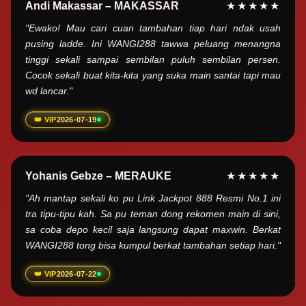
Andi Makassar – MAKASSAR
★★★★★
"Ewako! Mau cari cuan tambahan tiap hari ndak usah
pusing ladde. Ini WANGI288 tawwa peluang menangna
tinggi sekali sampai sembilan puluh sembilan persen.
Cocok sekali buat kita-kita yang suka main santai tapi mau
wd lancar."
2026-07-19
Yohanis Gebze – MERAUKE
★★★★★
"Ah mantap sekali ko pu Link Jackpot 888 Resmi No.1 ini
tra tipu-tipu kah. Sa pu teman dong rekomen main di sini,
sa coba depo kecil saja langsung dapat maxwin. Berkat
WANGI288 tong bisa kumpul berkat tambahan setiap hari."
2026-07-22