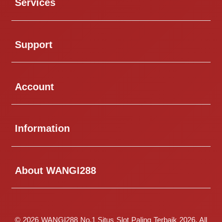
Services
Buka
Support
Buka
Account
Buka
Information
Buka
About WANGI288
© 2026 WANGI288 No.1 Situs Slot Paling Terbaik 2026. All