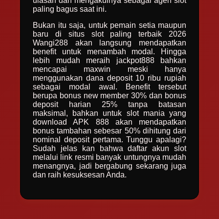
ulasan dan mengakuinya sebagai agen slot
paling bagus saat ini.
Bukan itu saja, untuk pemain setia maupun
baru di situs slot paling terbaik 2026
Wangi288 akan langsung mendapatkan
benefit untuk menambah modal. Hingga
lebih mudah meraih jackpot888 bahkan
mencapai maxwin meski hanya
menggunakan dana deposit 10 ribu rupiah
sebagai modal awal. Benefit tersebut
berupa bonus new member 30% dan bonus
deposit harian 25% tanpa batasan
maksimal, bahkan untuk slot mania yang
download APK 888 akan mendapatkan
bonus tambahan sebesar 50% dihitung dari
nominal deposit pertama. Tunggu apalagi?
Sudah jelas kan bahwa daftar akun slot
melalui link resmi banyak untungnya mudah
menangnya, jadi bergabung sekarang juga
dan raih kesuksesan Anda.