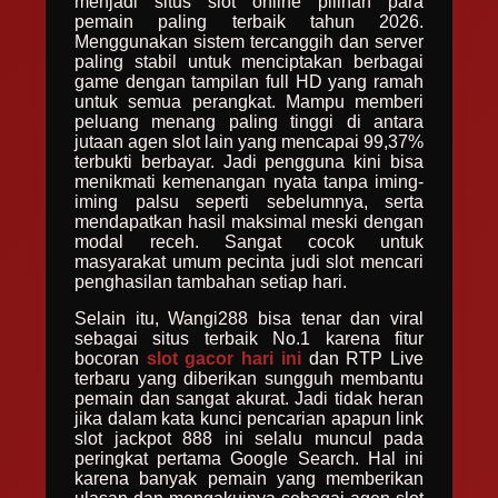
menjadi situs slot online pilihan para
pemain paling terbaik tahun 2026.
Menggunakan sistem tercanggih dan server
paling stabil untuk menciptakan berbagai
game dengan tampilan full HD yang ramah
untuk semua perangkat. Mampu memberi
peluang menang paling tinggi di antara
jutaan agen slot lain yang mencapai 99,37%
terbukti berbayar. Jadi pengguna kini bisa
menikmati kemenangan nyata tanpa iming-
iming palsu seperti sebelumnya, serta
mendapatkan hasil maksimal meski dengan
modal receh. Sangat cocok untuk
masyarakat umum pecinta judi slot mencari
penghasilan tambahan setiap hari.
Selain itu, Wangi288 bisa tenar dan viral
sebagai situs terbaik No.1 karena fitur
bocoran
slot gacor hari ini
dan RTP Live
terbaru yang diberikan sungguh membantu
pemain dan sangat akurat. Jadi tidak heran
jika dalam kata kunci pencarian apapun link
slot jackpot 888 ini selalu muncul pada
peringkat pertama Google Search. Hal ini
karena banyak pemain yang memberikan