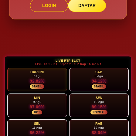
LOGIN
DAFTAR
Layer Popup Close
LIVE RTP SLOT
LIVE 15:22:22 | Update RTP tiap 15 menit
HARI INI
SAB
7 Agu
8 Agu
92.82%
94.12%
STABIL
STABIL
MIN
SEN
9 Agu
10 Agu
97.09%
89.15%
HOT
NORMAL
SEL
RAB
11 Agu
12 Agu
86.22%
88.04%