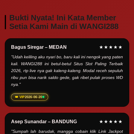
Bukti Nyata! Ini Kata Member
Setia Kami Main di WANGI288
Bagus Siregar – MEDAN
★★★★★
"Udah keliling aku nyari bo, baru kali ini nengok yang paten
kali. WANGI288 ini betul-betul Situs Slot Paling Terbaik
2026, rtp live nya gak kaleng-kaleng. Modal receh sepuluh
ribu pun bisa narik saldo gede, gak ribet pulak proses WD
nya."
2026-06-20
Asep Sunandar – BANDUNG
★★★★★
"Sumpah lah barudak, mangga cobain klik Link Jackpot