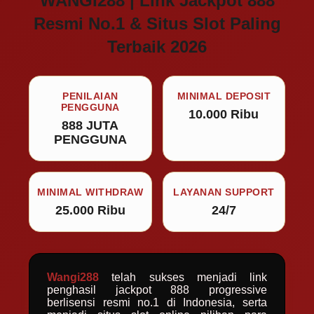
WANGI288 | Link Jackpot 888
Resmi No.1 & Situs Slot Paling
Terbaik 2026
PENILAIAN
MINIMAL DEPOSIT
PENGGUNA
10.000 Ribu
888 JUTA
PENGGUNA
MINIMAL WITHDRAW
LAYANAN SUPPORT
25.000 Ribu
24/7
Wangi288
telah sukses menjadi link
penghasil jackpot 888 progressive
berlisensi resmi no.1 di Indonesia, serta