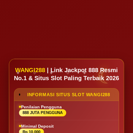
WANGI288
| Link Jackpot 888 Resmi
No.1 & Situs Slot Paling Terbaik 2026
INFORMASI SITUS SLOT WANGI288
Penilaian Pengguna
888 JUTA PENGGUNA
Minimal Deposit
Rp 10.000