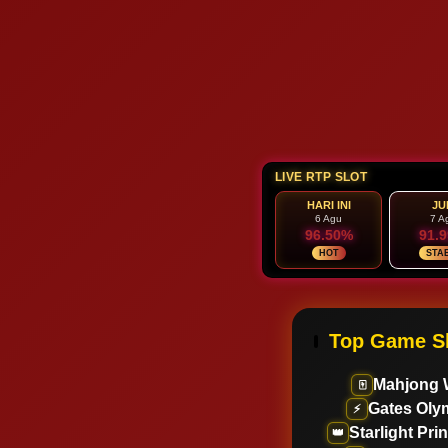
Layer Popup Close
LIVE RTP SLOT
HARI INI
JU
6 Agu
7 A
96.50%
91.
HOT
STA
Top Game Sl
Mahjong 
🀄
Gates Ol
⚡
Starlight Pri
👑