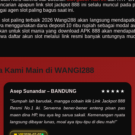
pencarian apapun link slot jackpot 888 ini selalu muncul pada
 agen slot paling bagus saat ini.
tus slot paling terbaik 2026 Wangi288 akan langsung mendapa
a menggunakan dana deposit 10 ribu rupiah sebagai modal aw
hkan untuk slot mania yang download APK 888 akan mendapat
wa daftar akun slot melalui link resmi banyak untungnya m
ia Kami Main di WANGI288
Asep Sunandar – BANDUNG
★★★★★
"Sumpah lah barudak, mangga cobain klik Link Jackpot 888
Resmi No.1 iki. Serverna bener-bener enteng pisan pas
maen dina HP, teu aya leg sarua sakali. Kemenangan nyata
langsung dibayar lunas, moal aya tipu-tipu di dieu mah!"
2026-07-02