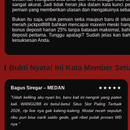
sangat akurat. Jadi tidak heran jika dalam kata kunci 
pemain yang memberikan ulasan dan mengakuinya sebagai
Bukan itu saja, untuk pemain setia maupun baru di si
meraih jackpot888 bahkan mencapai maxwin meski hany
bonus deposit harian 25% tanpa batasan maksimal, ba
deposit pertama. Tunggu apalagi? Sudah jelas kan bah
kesuksesan Anda.
Bukti Nyata! Ini Kata Member Set
Bagus Siregar – MEDAN
★★★★★
"Udah keliling aku nyari bo, baru kali ini nengok yang paten
kali. WANGI288 ini betul-betul Situs Slot Paling Terbaik
2026, rtp live nya gak kaleng-kaleng. Modal receh sepuluh
ribu pun bisa narik saldo gede, gak ribet pulak proses WD
nya."