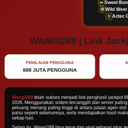
Sweet Bon
🍬
Wild West
🤠
Aztec 
🏺
WANGI288 | Link Jackp
PENILAIAN PENGGUNA
888 JUTA PENGGUNA
Wangi288
telah sukses menjadi link penghasil jackpot 888
2026. Menggunakan sistem tercanggih dan server palin
peluang menang paling tinggi di antara jutaan agen slo
palsu seperti sebelumnya, serta mendapatkan hasil mak
setiap hari.
Selain itu, Wangi288 bisa tenar dan viral sebagai situs t