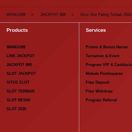
WANGI288
>
JACKPOT 888
>
Situs Slot Paling Terbaik 2026
Footer Navigation
Products
Services
WANGI288
Promo & Bonus Harian
LINK JACKPOT
Turnamen & Event
JACKPOT 888
Program VIP & Cashbac
SLOT JACKPOT
Metode Pembayaran
SITUS SLOT
Fitur Deposit
SLOT TERBAIK
Fitur Withdraw
SLOT RESMI
Program Referral
SLOT 2026