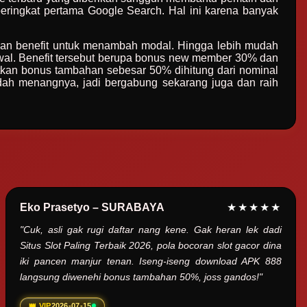
 peringkat pertama Google Search. Hal ini karena banyak
tkan benefit untuk menambah modal. Hingga lebih mudah
al. Benefit tersebut berupa bonus new member 30% dan
kan bonus tambahan sebesar 50% dihitung dari nominal
udah menangnya, jadi bergabung sekarang juga dan raih
Eko Prasetyo – SURABAYA
★★★★★
"Cuk, asli gak rugi daftar nang kene. Gak heran lek dadi
Situs Slot Paling Terbaik 2026, pola bocoran slot gacor dina
iki pancen manjur tenan. Iseng-iseng download APK 888
langsung diwenehi bonus tambahan 50%, joss gandos!"
2026-07-15