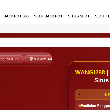
JACKPOT 888
SLOT JACKPOT
SITUS SLOT
SLOT T
a 4.9/5
🏆 888 Juta Total Pengguna
LIVE CHAT
24/7
WANGI288
|
Situs
IN
Penilaian Pengg