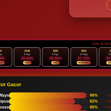
LIVE 15:26:3
M
SAB
MIN
SEN
gu
8 Agu
9 Agu
10 Agu
11
99%
96.83%
95.06%
87.72%
91
BIL
HOT
HOT
NORMAL
ST
ot Gacor
Ways
66%
📍 J
ympus
73%
📍 S
ncess
93%
📍 B