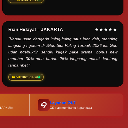
Rian Hidayat – JAKARTA
★★★★★
"Kagak usah dengerin iming-iming situs laen dah, mending
langsung ngetem di Situs Slot Paling Terbaik 2026 ini. Gue
udah ngebuktiin sendiri kagak pake drama, bonus new
member 30% ama harian 25% langsung masuk kantong
tanpa ribet."
2026-07-26
Layanan 24/7
🎧
 APK Slot
CS siap membantu kapan saja