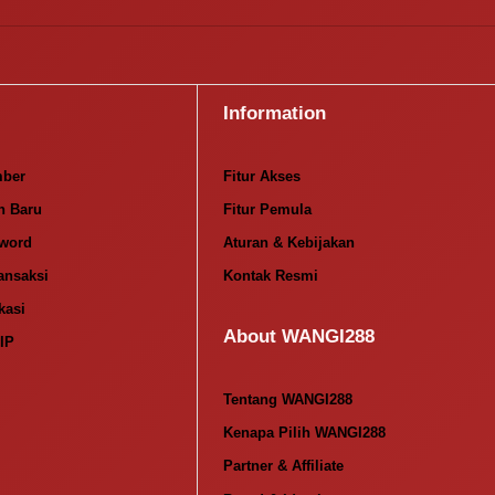
Information
mber
Fitur Akses
n Baru
Fitur Pemula
word
Aturan & Kebijakan
ansaksi
Kontak Resmi
ikasi
About WANGI288
IP
Tentang WANGI288
Kenapa Pilih WANGI288
Partner & Affiliate