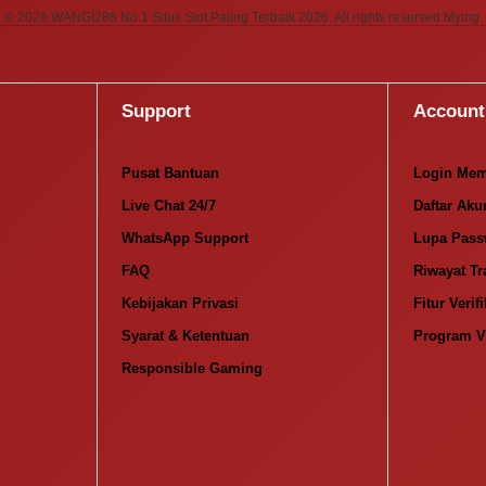
© 2026 WANGI288 No.1 Situs Slot Paling Terbaik 2026. All rights reserved Mying.
Support
Account
Pusat Bantuan
Login Me
Live Chat 24/7
Daftar Aku
k
WhatsApp Support
Lupa Pass
FAQ
Riwayat Tr
Kebijakan Privasi
Fitur Verif
Syarat & Ketentuan
Program V
Responsible Gaming